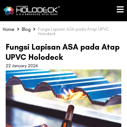
Skip
to
content
Home
Blog
Fungsi Lapisan ASA pada Atap UPVC
Holodeck
Fungsi Lapisan ASA pada Atap
UPVC Holodeck
22 January 2026