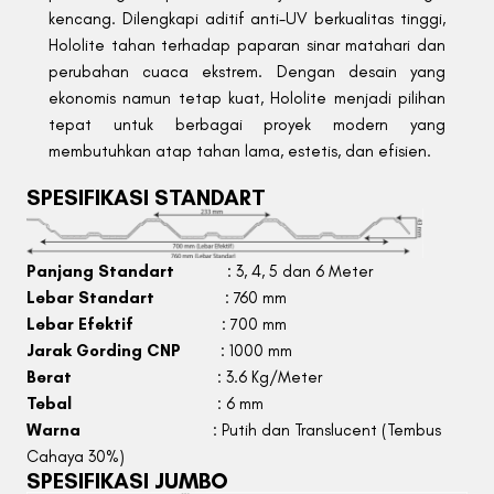
kencang. Dilengkapi aditif anti-UV berkualitas tinggi,
Hololite tahan terhadap paparan sinar matahari dan
perubahan cuaca ekstrem. Dengan desain yang
ekonomis namun tetap kuat, Hololite menjadi pilihan
tepat untuk berbagai proyek modern yang
membutuhkan atap tahan lama, estetis, dan efisien.
SPESIFIKASI STANDART
Panjang Standart
: 3, 4, 5 dan 6 Meter
Lebar Standart
: 760 mm
Lebar Efektif
: 700 mm
Jarak Gording CNP
: 1000 mm
Berat
: 3.6 Kg/Meter
Tebal
: 6 mm
Warna
: Putih dan Translucent (Tembus
Cahaya 30%)
SPESIFIKASI JUMBO