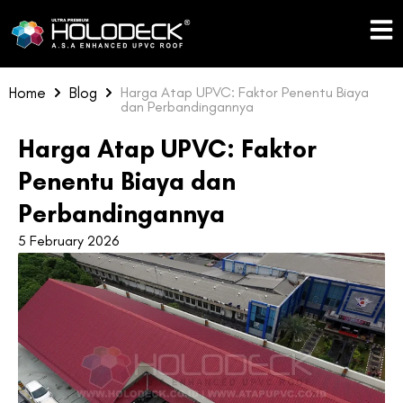
Skip
to
content
Home
Blog
Harga Atap UPVC: Faktor Penentu Biaya
dan Perbandingannya
Harga Atap UPVC: Faktor
Penentu Biaya dan
Perbandingannya
5 February 2026