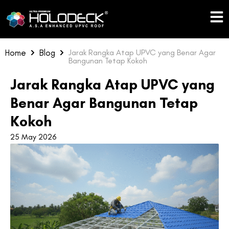
Skip
to
content
Home
Blog
Jarak Rangka Atap UPVC yang Benar Agar
Bangunan Tetap Kokoh
Jarak Rangka Atap UPVC yang
Benar Agar Bangunan Tetap
Kokoh
25 May 2026