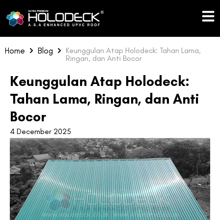
Skip
to
content
Home
Blog
Keunggulan Atap Holodeck: Tahan Lama,
Ringan, dan Anti Bocor
Keunggulan Atap Holodeck:
Tahan Lama, Ringan, dan Anti
Bocor
4 December 2025